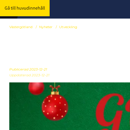
Gå till huvudinnehåll
Västergötland
/
Nyheter
/
Utveckling
Kansliet stän
Publicerad
2023-12-21
Uppdaterad 2023-12-21