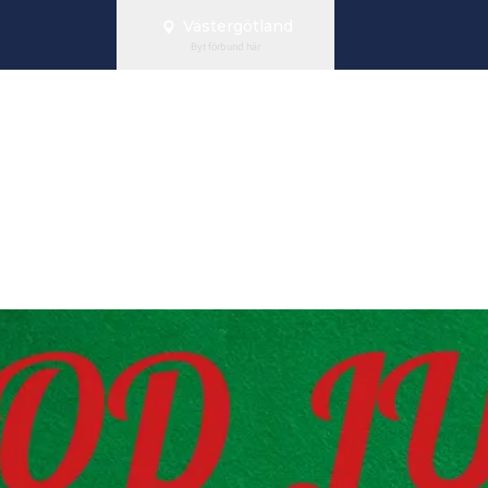
Västergötland
Byt förbund här
gt