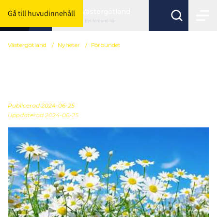
Västergötland
Gå till huvudinnehåll
Byt förbund här
Västergötland
/
Nyheter
/
Förbundet
Glad sommar -
semesterstängt kansli
Publicerad
2024-06-25
Uppdaterad 2024-06-25