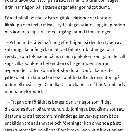
Föräldrakoll och att vi på så sätt får fler föräldrar som säger
ifrån när någon på läktaren säger eller gör något dumt.
Föräldrakoll består av fyra digitala lektioner där kortare
filmklipp och texter mixas i syfte att ge ny kunskap, inspiration
och konkreta tips. Allt med utgångspunkt i forskningen.
– Vi har under åren haft hög efterfrågan på den här typen av
satsning, där många känt att det fattats utbildningar och
verktyg som fokuserar på hur man i praktiken kan göra, det vill
säga vilka konkreta beteenden och ageranden som är
avgörande i rollen som idrottsföräldrar. Därför känns det
jättekul att nu kunna lansera Föräldrakoll och dessutom på
nationell nivå, säger Camilla Olsson kanslichef hos Värmlands
innebandyförbund.
– Frågan om föräldrars beteenden är något som flitigt
diskuteras även på våra tränarutbildningar. Det känns som att
det funnits ett litet tomrum när det gäller verktyg som både
enskilda vårdnadshavare och föreningar kan använda på ett
strukturerat sätt, så här har Föräldrakoll en viktig funktion att