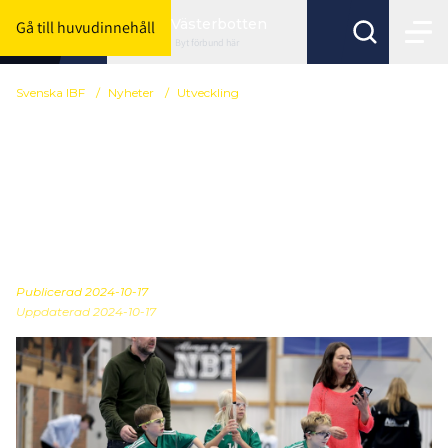
Västerbotten
Gå till huvudinnehåll
Byt förbund här
Svenska IBF
/
Nyheter
/
Utveckling
Svensk Innebandy
lanserar verktyget
Föräldrakoll – för ett
bättre hallklimat
Publicerad
2024-10-17
Uppdaterad 2024-10-17