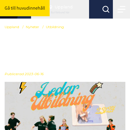
Uppland
Gå till huvudinnehåll
Byt förbund här
Uppland
/
Nyheter
/
Utbildning
Vi har nu öppnat upp
höstens
ledarutbildningar
Publicerad
2023-06-16