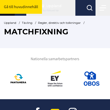
Uppland
Gå till huvudinnehåll
Byt förbund här
Uppland
/
Tävling
/
Regler, direktiv och tolkningar
/
MATCHFIXNING
Nationella samarbetspartners