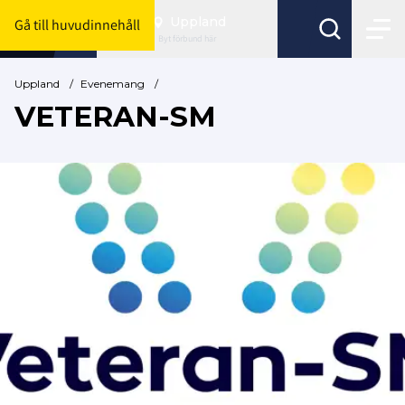
Uppland
Gå till huvudinnehåll
Byt förbund här
Uppland
/
Evenemang
/
VETERAN-SM