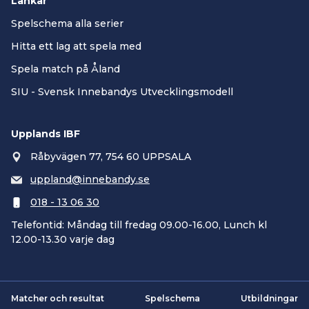
Länkar
Spelschema alla serier
Hitta ett lag att spela med
Spela match på Åland
SIU - Svensk Innebandys Utvecklingsmodell
Upplands IBF
Råbyvägen 77, 754 60 UPPSALA
uppland@innebandy.se
018 - 13 06 30
Telefontid: Måndag till fredag 09.00-16.00, Lunch kl
12.00-13.30 varje dag
Matcher och resultat
Spelschema
Utbildningar
Smartsvar AI