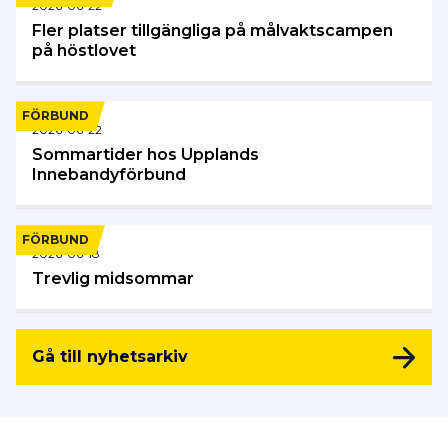
2026-06-22
Fler platser tillgängliga på målvaktscampen
på höstlovet
FÖRBUND
2026-06-22
Sommartider hos Upplands
Innebandyförbund
FÖRBUND
2026-06-18
Trevlig midsommar
Gå till nyhetsarkiv