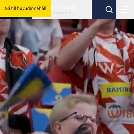
Uppland
Gå till huvudinnehåll
Byt förbund här