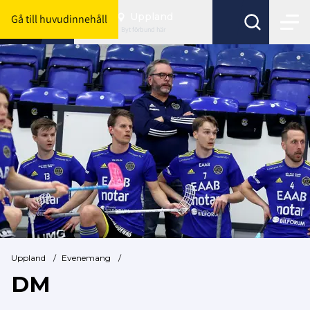
Uppland
Gå till huvudinnehåll
Byt förbund här
Uppland
/
Evenemang
/
DM