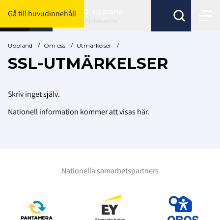
Uppland
Gå till huvudinnehåll
Byt förbund här
Uppland
/
Om oss
/
Utmärkelser
/
SSL-UTMÄRKELSER
Skriv inget själv.
Nationell information kommer att visas här.
Nationella samarbetspartners