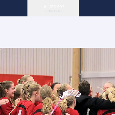
Uppland
Byt förbund här