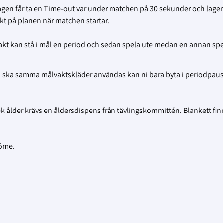
å. Lagen får ta en Time-out var under matchen på 30 sekunder och lagen
akt på planen när matchen startar.
kt kan stå i mål en period och sedan spela ute medan en annan spe
så ska samma målvaktskläder användas kan ni bara byta i periodpaus
 rek ålder krävs en åldersdispens från tävlingskommittén. Blankett fin
döme.