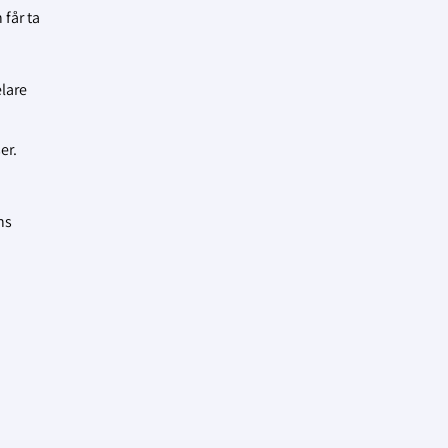
 får ta
lare
er.
ns