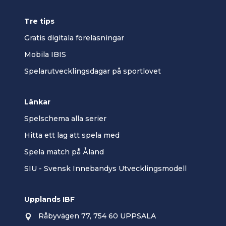
Tre tips
Gratis digitala föreläsningar
Mobila IBIS
Spelarutvecklingsdagar på sportlovet
Länkar
Spelschema alla serier
Hitta ett lag att spela med
Spela match på Åland
SIU - Svensk Innebandys Utvecklingsmodell
Upplands IBF
Råbyvägen 77, 754 60 UPPSALA