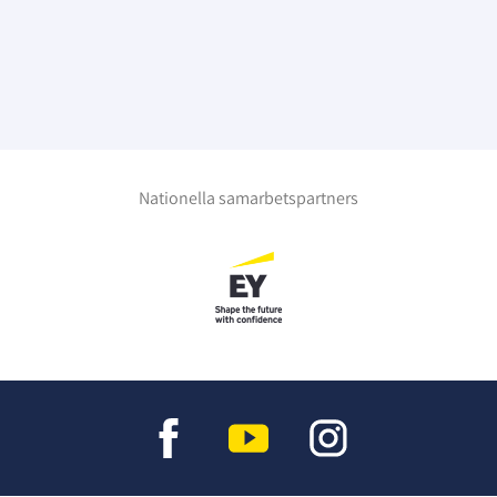
Nationella samarbetspartners