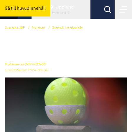
Uppland
Gå till huvudinnehåll
Byt förbund här
Svenska IBF
/
Nyheter
/
Svensk Innebandy
Tid att ansöka om
förtjänsttecken
Publicerad
2024-03-06
Uppdaterad 2024-03-06