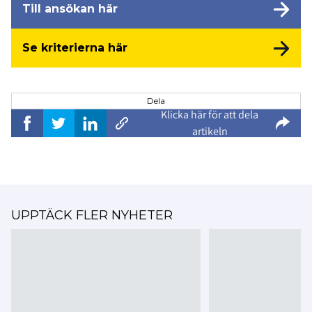
Till ansökan här
Se kriterierna här
Dela
Klicka här för att dela
artikeln
UPPTÄCK FLER NYHETER