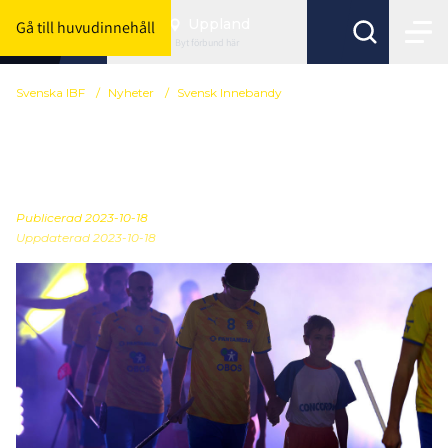
Uppland
Gå till huvudinnehåll
Byt förbund här
Svenska IBF
/
Nyheter
/
Svensk Innebandy
Snart släpps nya VM-
biljetter
Publicerad
2023-10-18
Uppdaterad 2023-10-18