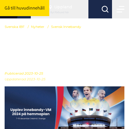
Uppland
Gå till huvudinnehåll
Byt förbund här
Svenska IBF
/
Nyheter
/
Svensk Innebandy
Nu släpps fler biljetter till
VM2024 – säkra din plats
redan idag
Publicerad
2023-10-25
Uppdaterad 2023-10-25