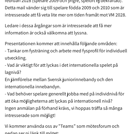
februari 2028 (spelare 2009 och yngre, spelort ej bekräftad).
Detta mail vänder sig till spelare födda 2009 och 2010 som är
intresserade att få veta lite mer om tiden framåt mot VM 2028.
Ledare i dessa årgångar som är intresserade att få mer
information är också välkomna att lyssna.
Presentationen kommer att innehålla följande områden:
- Tankar om fysträning och arbete med fysprofil för individuell
utveckling.
- Vad är viktigt för att lyckas i det internationella spelet på
lagnivå?
En jämförelse mellan Svensk juniorinnebandy och den
internationella innebandyn.
- Vad behöver spelare generellt jobba med på individnivå för
att öka möjligheterna att lyckas på internationell nivå?
Ingen anmälan på förhand krävs, vi hoppas träffa så många
intresserade som möjligt!
Vi kommer använda oss av ”Teams” som mötesforum och
nedan ser ni länk till mötet: