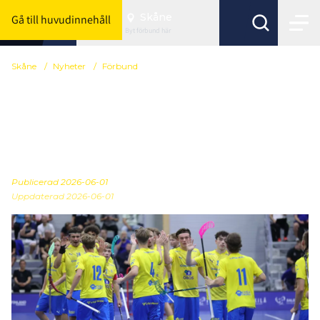
Skåne
Gå till huvudinnehåll
Byt förbund här
Skåne
/
Nyheter
/
Förbund
U19-herrlandslaget:
Informationsträff digitalt
9 juni
Publicerad
2026-06-01
Uppdaterad 2026-06-01