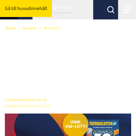
Skåne
Gå till huvudinnehåll
Byt förbund här
Skåne
/
Nyheter
/
VM 2024
Svensk Innebandy och
Folkspel bjuder in
samtliga föreningar till
informationsträff om
VM-lotten
Publicerad
2024-02-23
Uppdaterad 2024-02-23