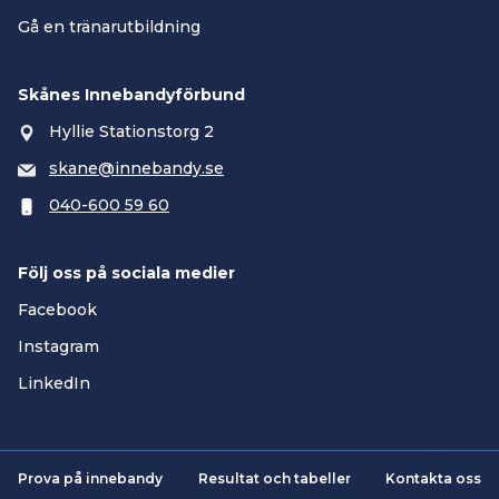
Gå en tränarutbildning
Skånes Innebandyförbund
Hyllie Stationstorg 2
skane@innebandy.se
040-600 59 60
Följ oss på sociala medier
Facebook
Instagram
LinkedIn
Prova på innebandy
Resultat och tabeller
Kontakta oss
Smartsvar AI