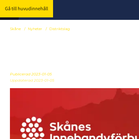
Gå till huvudinnehåll
Skåne
/
Nyheter
/
Distriktslag
SDF-SM Samm
Publicerad
2023-01-05
Uppdaterad 2023-01-05