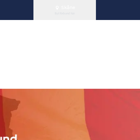
Skåne
Byt förbund här
anfattning D