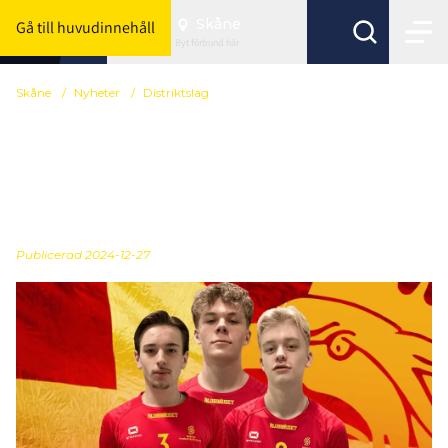
Skåne
Gå till huvudinnehåll
Byt förbund här
Skåne
/
Nyheter
/
Distriktslag
Truppen: Killarna som
representerar Skåne i
Distrikts-SM
Publicerad
2024-12-27