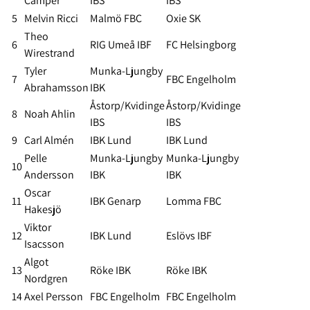
Camper
IBS
IBS
5
Melvin Ricci
Malmö FBC
Oxie SK
Theo
6
RIG Umeå IBF
FC Helsingborg
Wirestrand
Tyler
Munka-Ljungby
7
FBC Engelholm
Abrahamsson
IBK
Åstorp/Kvidinge
Åstorp/Kvidinge
8
Noah Ahlin
IBS
IBS
9
Carl Almén
IBK Lund
IBK Lund
Pelle
Munka-Ljungby
Munka-Ljungby
10
Andersson
IBK
IBK
Oscar
11
IBK Genarp
Lomma FBC
Hakesjö
Viktor
12
IBK Lund
Eslövs IBF
Isacsson
Algot
13
Röke IBK
Röke IBK
Nordgren
14
Axel Persson
FBC Engelholm
FBC Engelholm