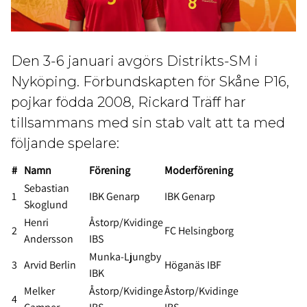
Den 3-6 januari avgörs Distrikts-SM i
Nyköping. Förbundskapten för Skåne P16,
pojkar födda 2008, Rickard Träff har
tillsammans med sin stab valt att ta med
följande spelare:
#
Namn
Förening
Moderförening
Sebastian
1
IBK Genarp
IBK Genarp
Skoglund
Henri
Åstorp/Kvidinge
2
FC Helsingborg
Andersson
IBS
Munka-Ljungby
3
Arvid Berlin
Höganäs IBF
IBK
Melker
Åstorp/Kvidinge
Åstorp/Kvidinge
4