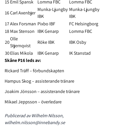
15
Emil Spansk
Lomma FBC
Lomma FBC
Munka-Ljungby
Munka-Ljungby
16
Carl Axenbjer
IBK
IBK
17
Alex Forsman
Pixbo IBF
FC Helsingborg
18
Max Stenson
IBK Genarp
Lomma FBC
Olle
20
Röke IBK
IBK Osby
Stjernqvist
30
Elias Mikola
IBK Genarp
IK Stanstad
Skåne P16 leds av:
Rickard Träff – förbundskapten
Hampus Skog – assisterande tränare
Joakim Jönsson – assisterande tränare
Mikael Jeppsson – överledare
Publicerad av Wilhelm Nilsson,
wilhelm.nilsson@innebandy.se