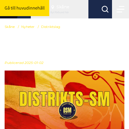
Skåne
Gå till huvudinnehåll
Byt förbund här
Skåne
/
Nyheter
/
Distriktslag
Här är allt du behöver
veta inför Distrikts-SM
Publicerad
2025-01-02