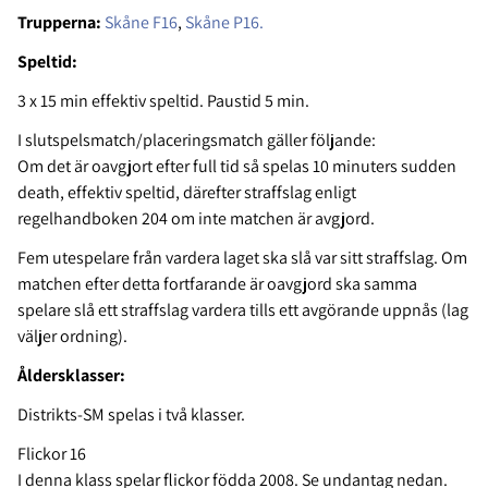
Trupperna:
Skåne F16
,
Skåne P16.
Speltid:
3 x 15 min effektiv speltid. Paustid 5 min.
I slutspelsmatch/placeringsmatch gäller följande:
Om det är oavgjort efter full tid så spelas 10 minuters sudden
death, effektiv speltid, därefter straffslag enligt
regelhandboken 204 om inte matchen är avgjord.
Fem utespelare från vardera laget ska slå var sitt straffslag. Om
matchen efter detta fortfarande är oavgjord ska samma
spelare slå ett straffslag vardera tills ett avgörande uppnås (lag
väljer ordning).
Åldersklasser:
Distrikts-SM spelas i två klasser.
Flickor 16
I denna klass spelar flickor födda 2008. Se undantag nedan.