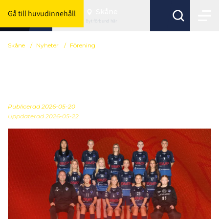
Skåne
Gå till huvudinnehåll
Byt förbund här
Skåne
/
Nyheter
/
Förening
Häljarps SK söker tränare
till damlaget
Publicerad
2026-05-20
Uppdaterad 2026-05-22