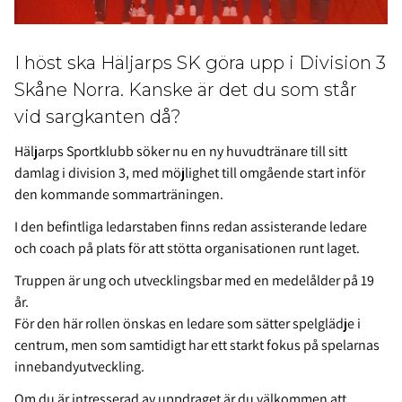
I höst ska Häljarps SK göra upp i Division 3
Skåne Norra. Kanske är det du som står
vid sargkanten då?
Häljarps Sportklubb söker nu en ny huvudtränare till sitt
damlag i division 3, med möjlighet till omgående start inför
den kommande sommarträningen.
I den befintliga ledarstaben finns redan assisterande ledare
och coach på plats för att stötta organisationen runt laget.
Truppen är ung och utvecklingsbar med en medelålder på 19
år.
För den här rollen önskas en ledare som sätter spelglädje i
centrum, men som samtidigt har ett starkt fokus på spelarnas
innebandyutveckling.
Om du är intresserad av uppdraget är du välkommen att