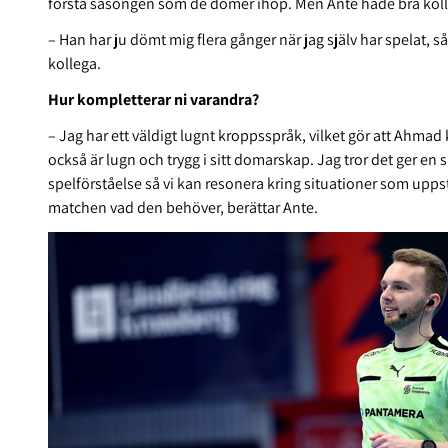
första säsongen som de dömer ihop. Men Ante hade bra koll
– Han har ju dömt mig flera gånger när jag själv har spelat, s
kollega.
Hur kompletterar ni varandra?
– Jag har ett väldigt lugnt kroppsspråk, vilket gör att Ahma
också är lugn och trygg i sitt domarskap. Jag tror det ger en 
spelförståelse så vi kan resonera kring situationer som uppst
matchen vad den behöver, berättar Ante.