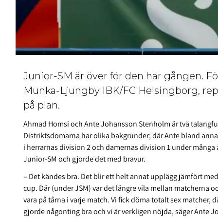
Junior-SM är över för den här gången. 
Munka-Ljungby IBK/FC Helsingborg, rep
på plan.
Ahmad Homsi och Ante Johansson Stenholm är två talangfull
Distriktsdomarna har olika bakgrunder; där Ante bland annat
i herrarnas division 2 och damernas division 1 under många 
Junior-SM och gjorde det med bravur.
– Det kändes bra. Det blir ett helt annat upplägg jämfört m
cup. Där (under JSM) var det längre vila mellan matcherna oc
vara på tårna i varje match. Vi fick döma totalt sex matcher, dä
gjorde någonting bra och vi är verkligen nöjda, säger Ante