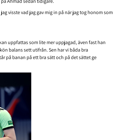
 på Ahmad sedan tidigare.
å jag visste vad jag gav mig in på när jag tog honom som
d kan uppfattas som lite mer uppjagad, även fast han
skön balans sett utifrån. Sen har vi båda bra
år på banan på ett bra sätt och på det sättet ge