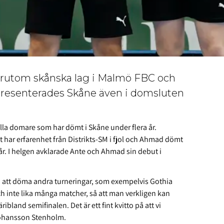
Förutom skånska lag i Malmö FBC och
resenterades Skåne även i domsluten
a domare som har dömt i Skåne under flera år.
 har erfarenhet från Distrikts-SM i fjol och Ahmad dömt
år. I helgen avklarade Ante och Ahmad sin debut i
ed att döma andra turneringar, som exempelvis Gothia
h inte lika många matcher, så att man verkligen kan
ribland semifinalen. Det är ett fint kvitto på att vi
 Johansson Stenholm.