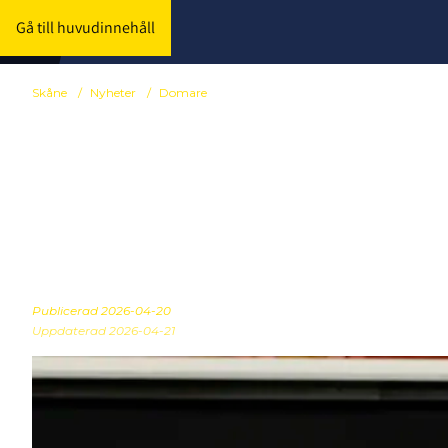
Gå till huvudinnehåll
Skåne
/
Nyheter
/
Domare
Färskt domar
Junior-SM
Publicerad
2026-04-20
Uppdaterad 2026-04-21