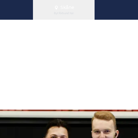
Skåne
Byt förbund här
par gjorde fra