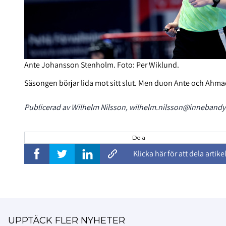
Ante Johansson Stenholm. Foto: Per Wiklund.
Säsongen börjar lida mot sitt slut. Men duon Ante och Ahmad 
Publicerad av Wilhelm Nilsson, wilhelm.nilsson@innebandy.
Dela
Klicka här för att dela artike
UPPTÄCK FLER NYHETER