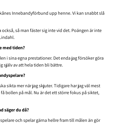
de Skånes Innebandyförbund upp henne. Vi kan snabbt slå
också, så man fäster sig inte vid det. Poängen är inte
Lindahl.
re med tiden?
aden i sina egna prestationer. Det enda jag försöker göra
 själv av att hela tiden bli bättre.
ebandyspelare?
ska sikta mer när jag skjuter. Tidigare har jag väl mest
 få bollen på mål. Nu är det ett större fokus på siktet,
ad säger du då?
spelare och spelar gärna hellre fram till målen än gör