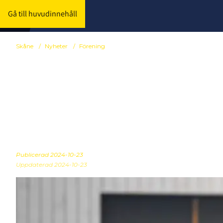
Gå till huvudinnehåll
Skåne
/
Nyheter
/
Förening
Elin Lindahl
är avgörande
Publicerad
2024-10-23
Uppdaterad 2024-10-23