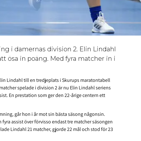
g i damernas division 2. Elin Lindahl
att ösa in poäng. Med fyra matcher in i
lin Lindahl till en tredjeplats i Skurups maratontabell
atcher spelade i division 2 är nu Elin Lindahl seriens
ist. En prestation som ger den 22-årige centern ett
mning, går hon i år mot sin bästa säsong någonsin.
h fyra assist över förvisso endast tre matcher säsongen
lade Lindahl 21 matcher, gjorde 22 mål och stod för 23