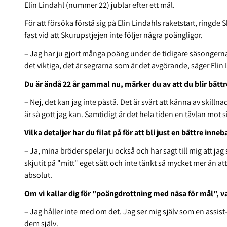
Elin Lindahl (nummer 22) jublar efter ett mål.
För att försöka förstå sig på Elin Lindahls raketstart, ring
fast vid att Skurupstjejen inte följer några poängligor.
– Jag har ju gjort många poäng under de tidigare säsongerna 
det viktiga, det är segrarna som är det avgörande, säger Elin 
Du är ändå 22 år gammal nu, märker du av att du blir bätt
– Nej, det kan jag inte påstå. Det är svårt att känna av skilln
är så gott jag kan. Samtidigt är det hela tiden en tävlan mot sig
Vilka detaljer har du filat på för att bli just en bättre inn
– Ja, mina bröder spelar ju också och har sagt till mig att jag 
skjutit på "mitt" eget sätt och inte tänkt så mycket mer än att
absolut.
Om vi kallar dig för "poängdrottning med näsa för mål", v
– Jag håller inte med om det. Jag ser mig själv som en assist-
dem själv.