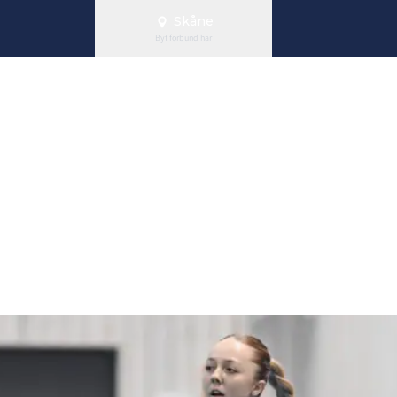
Skåne
Byt förbund här
 om succéstart
"