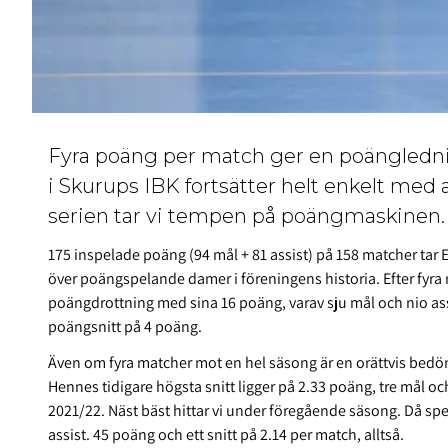
Fyra poäng per match ger en poänglednin
i Skurups IBK fortsätter helt enkelt med 
serien tar vi tempen på poängmaskinen.
175 inspelade poäng (94 mål + 81 assist) på 158 matcher tar E
över poängspelande damer i föreningens historia. Efter fyra m
poängdrottning med sina 16 poäng, varav sju mål och nio ass
poängsnitt på 4 poäng.
Även om fyra matcher mot en hel säsong är en orättvis bedö
Hennes tidigare högsta snitt ligger på 2.33 poäng, tre mål oc
2021/22. Näst bäst hittar vi under föregående säsong. Då spe
assist. 45 poäng och ett snitt på 2.14 per match, alltså.