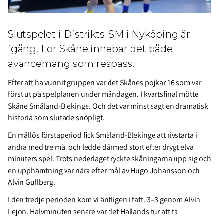
Slutspelet i Distrikts-SM i Nyköping är
igång. För Skåne innebar det både
avancemang som respass.
Efter att ha vunnit gruppen var det Skånes pojkar 16 som var
först ut på spelplanen under måndagen. I kvartsfinal mötte
Skåne Småland-Blekinge. Och det var minst sagt en dramatisk
historia som slutade snöpligt.
En mållös förstaperiod fick Småland-Blekinge att rivstarta i
andra med tre mål och ledde därmed stort efter drygt elva
minuters spel. Trots nederlaget ryckte skåningarna upp sig och
en upphämtning var nära efter mål av Hugo Johansson och
Alvin Gullberg.
I den tredje perioden kom vi äntligen i fatt. 3–3 genom Alvin
Lejon. Halvminuten senare var det Hallands tur att ta