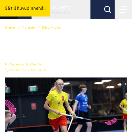
Skåne
Gå till huvudinnehåll
Byt förbund här
Skåne
/
Nyheter
/
Distriktslag
Dur och moll för Skåne i
slutspelet
Publicerad
2026-01-05
Uppdaterad 2026-01-05