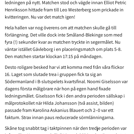
ledningen på nytt. Matchen stod och vägde innan Elliot Petric
Henriksson hittade fram till Leo Westerberg som prickade in
kvitteringen. Nu var det match igen!
Hela hallen var nog överens om att matchen skulle gå till
förlängning. Det ville dock inte Småland-Blekinge som med
fyra (!) sekunder kvar av matchen tryckte in segermålet. Nu
väntar istället Gävleborg i en placeringsmatch om plats 5-8.
Den matchen startar klockan 17:15 på måndagen.
Desto roligare besked har vi att komma med från våra flickor
16. Laget som slutade trea i gruppen fick ta sig an
Södermanland i B-slutspelets kvartsfinal. Noomi Giselsson var
dagens första målgörare när hon på egen hand fixade
ledningsmålet. Giselsson fick i den andra perioden sällskap i
målprotokollet när Hilda Johansson (två assist, bilden)
passade fram Karolina Askanius Blauert och 2–0 var ett
faktum. Strax innan paus reducerade sörmlänningarna.
Skåne tog snabbt tag i taktpinnen när den tredje perioden var