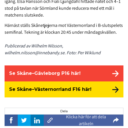
igång. Elsa Hansson och Fiali Ljungdahl hittade nätet och 4–1
stod på tavlan när Sörmland kunde reducera med ett mål i
matchens slutskede.
Härnäst ställs Skånetjejerna mot Västernorrland i B-slutspelets
semifinal. Tekning är klockan 20:45 under måndagskvällen.
Publicerad av Wilhelm Nilsson,
wilhelm.nilsson@innebandy.se. Foto: Per Wiklund
Se Skåne–Gävleborg P16 här!
Se Skåne–Västernorrland F16 här!
Dela
Klicka här för att dela
artikeln