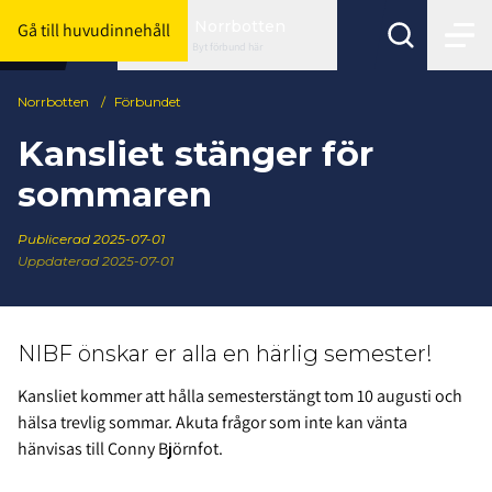
Norrbotten
Gå till huvudinnehåll
Byt förbund här
Norrbotten
/
Förbundet
Kansliet stänger för
sommaren
Publicerad
2025-07-01
Uppdaterad 2025-07-01
NIBF önskar er alla en härlig semester!
Kansliet kommer att hålla semesterstängt tom 10 augusti och
hälsa trevlig sommar. Akuta frågor som inte kan vänta
hänvisas till Conny Björnfot.