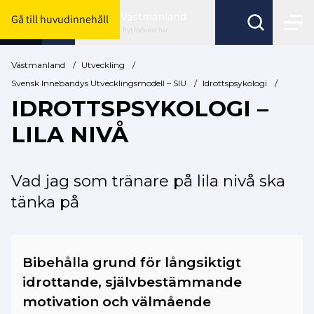
Västmanland
Gå till huvudinnehåll
Byt förbund här
Västmanland
/
Utveckling
/
Svensk Innebandys Utvecklingsmodell – SIU
/
Idrottspsykologi
/
IDROTTSPSYKOLOGI –
LILA NIVÅ
Vad jag som tränare på lila nivå ska
tänka på
Bibehålla grund för långsiktigt
idrottande, självbestämmande
motivation och välmående