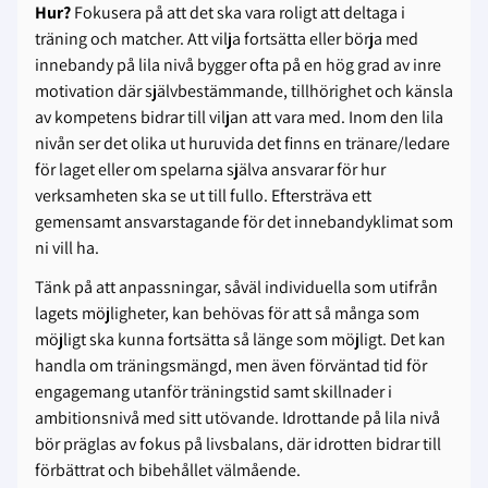
Hur?
Fokusera på att det ska vara roligt att deltaga i
träning och matcher. Att vilja fortsätta eller börja med
innebandy på lila nivå bygger ofta på en hög grad av inre
motivation där självbestämmande, tillhörighet och känsla
av kompetens bidrar till viljan att vara med. Inom den lila
nivån ser det olika ut huruvida det finns en tränare/ledare
för laget eller om spelarna själva ansvarar för hur
verksamheten ska se ut till fullo. Eftersträva ett
gemensamt ansvarstagande för det innebandyklimat som
ni vill ha.
Tänk på att anpassningar, såväl individuella som utifrån
lagets möjligheter, kan behövas för att så många som
möjligt ska kunna fortsätta så länge som möjligt. Det kan
handla om träningsmängd, men även förväntad tid för
engagemang utanför träningstid samt skillnader i
ambitionsnivå med sitt utövande. Idrottande på lila nivå
bör präglas av fokus på livsbalans, där idrotten bidrar till
förbättrat och bibehållet välmående.