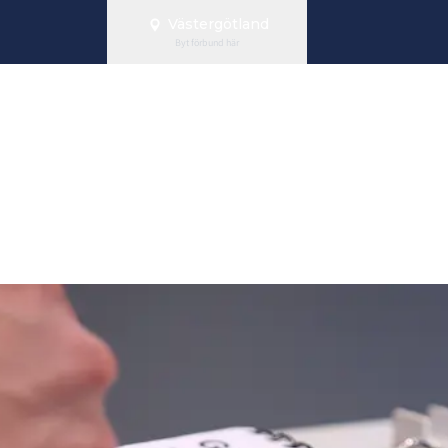
Västergötland
Byt förbund här
matcherna komm