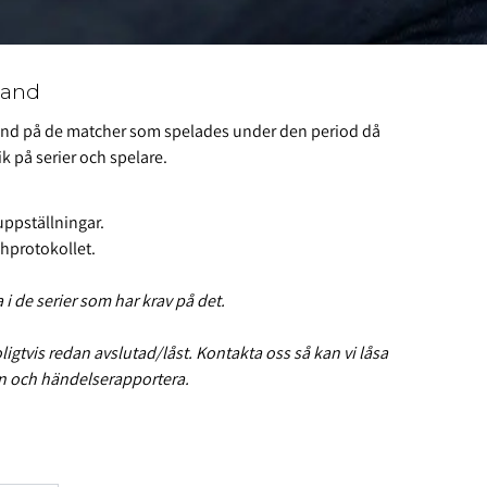
hand
nd på de matcher som spelades under den period då
tik på serier och spelare.
uppställningar.
hprotokollet.
 i de serier som har krav på det.
igtvis redan avslutad/låst. Kontakta oss så kan vi låsa
en och händelserapportera.