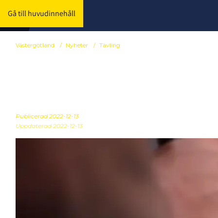
Gå till huvudinnehåll
Västergötland
/
Nyheter
/
Tävling
Viktigt att 
Publicerad
2022-12-13
Uppdaterad 2022-12-13