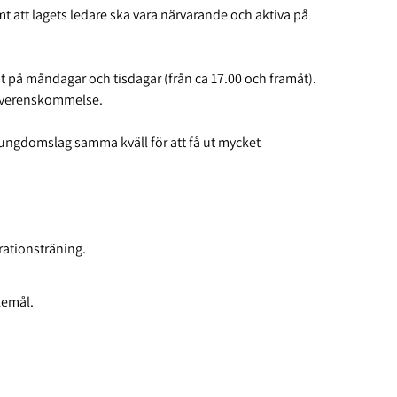
mt att lagets ledare ska vara närvarande och aktiva på
st på måndagar och tisdagar (från ca 17.00 och framåt).
r överenskommelse.
a ungdomslag samma kväll för att få ut mycket
irationsträning.
kemål.