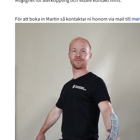
Möjlighet för återkoppling och vidare kontakt finns.
För att boka in Martin så kontaktar ni honom via mail till
mar