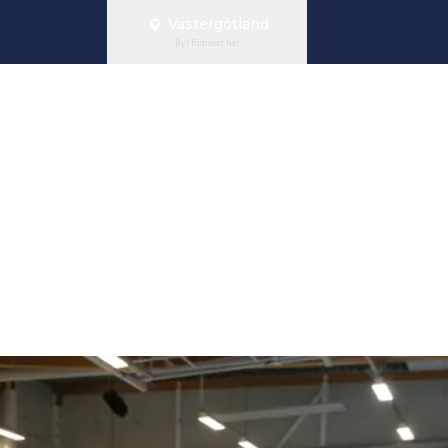
Västergötland
Byt förbund här
edarutveckling