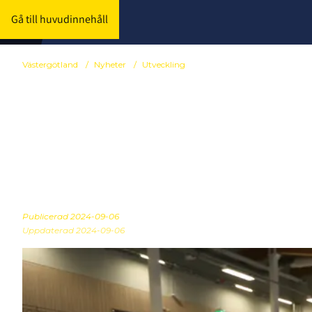
Gå till huvudinnehåll
Västergötland
/
Nyheter
/
Utveckling
Spelar- och l
2024/2025
Publicerad
2024-09-06
Uppdaterad 2024-09-06