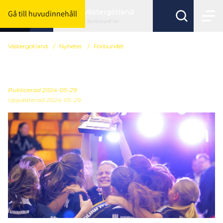
Västergötland
Gå till huvudinnehåll
Byt förbund här
Västergötland
/
Nyheter
/
Förbundet
Pristagare 2023/2024
Publicerad
2024-05-29
Uppdaterad 2024-05-29