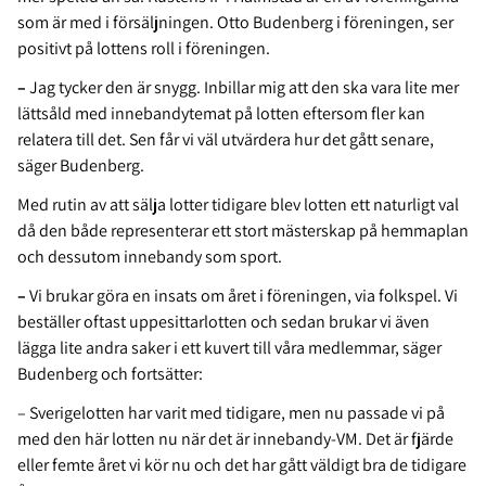
som är med i försäljningen. Otto Budenberg i föreningen, ser
positivt på lottens roll i föreningen.
–
Jag tycker den är snygg. Inbillar mig att den ska vara lite mer
lättsåld med innebandytemat på lotten eftersom fler kan
relatera till det. Sen får vi väl utvärdera hur det gått senare,
säger Budenberg.
Med rutin av att sälja lotter tidigare blev lotten ett naturligt val
då den både representerar ett stort mästerskap på hemmaplan
och dessutom innebandy som sport.
–
Vi brukar göra en insats om året i föreningen, via folkspel. Vi
beställer oftast uppesittarlotten och sedan brukar vi även
lägga lite andra saker i ett kuvert till våra medlemmar, säger
Budenberg och fortsätter:
– Sverigelotten har varit med tidigare, men nu passade vi på
med den här lotten nu när det är innebandy-VM. Det är fjärde
eller femte året vi kör nu och det har gått väldigt bra de tidigare