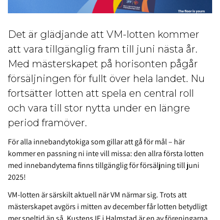
Det är glädjande att VM-lotten kommer
att vara tillgänglig fram till juni nästa år.
Med mästerskapet på horisonten pågår
försäljningen för fullt över hela landet. Nu
fortsätter lotten att spela en central roll
och vara till stor nytta under en längre
period framöver.
För alla innebandytokiga som gillar att gå för mål – här
kommer en passning ni inte vill missa: den allra första lotten
med innebandytema finns tillgänglig för försäljning till juni
2025!
VM-lotten är särskilt aktuell när VM närmar sig. Trots att
mästerskapet avgörs i mitten av december får lotten betydligt
mer speltid än så. Kustens IF i Halmstad är en av föreningarna