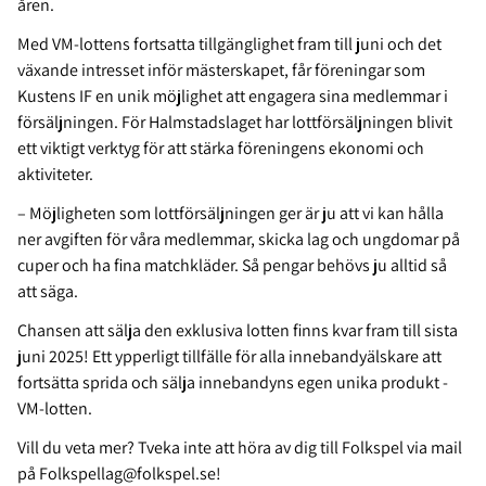
åren.
Med VM-lottens fortsatta tillgänglighet fram till juni och det
växande intresset inför mästerskapet, får föreningar som
Kustens IF en unik möjlighet att engagera sina medlemmar i
försäljningen. För Halmstadslaget har lottförsäljningen blivit
ett viktigt verktyg för att stärka föreningens ekonomi och
aktiviteter.
–
Möjligheten som lottförsäljningen ger är ju att vi kan hålla
ner avgiften för våra medlemmar, skicka lag och ungdomar på
cuper och ha fina matchkläder. Så pengar behövs ju alltid så
att säga.
Chansen att sälja den exklusiva lotten finns kvar fram till sista
juni 2025! Ett ypperligt tillfälle för alla innebandyälskare att
fortsätta sprida och sälja innebandyns egen unika produkt -
VM-lotten.
Vill du veta mer? Tveka inte att höra av dig till Folkspel via mail
på Folkspellag@folkspel.se!