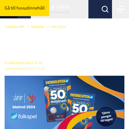
Skåne
Gå till huvudinnehåll
Byt förbund här
Svenska IBF
/
Nyheter
/
VM 2024
VM-lotten verksam till
juni 2025
Publicerad
2024-11-22
Uppdaterad 2024-11-25