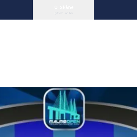
Skåne
Byt förbund här
n till Paraspor