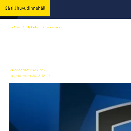
Gå till huvudinnehåll
Skåne
/
Nyheter
/
Förening
FIFH bjuder i
Publicerad
2023-12-21
Uppdaterad 2023-12-21