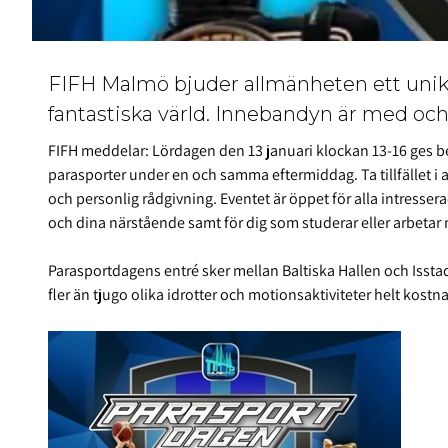
FIFH Malmö bjuder allmänheten ett unikt t
fantastiska värld. Innebandyn är med och
FIFH meddelar: Lördagen den 13 januari klockan 13-16 ges bes
parasporter under en och samma eftermiddag. Ta tillfället i 
och personlig rådgivning. Eventet är öppet för alla intres
och dina närstående samt för dig som studerar eller arbeta
Parasportdagens entré sker mellan Baltiska Hallen och Issta
fler än tjugo olika idrotter och motionsaktiviteter helt kostna