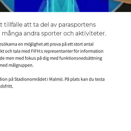
illfälle att ta del av parasportens
 många andra sporter och aktiviteter.
ökarna en möjlighet att prova på ett stort antal
akt och tala med FIFH:s representanter för information
serade men med fokus på dig med funktionsnedsättning
r med målgruppen.
dion på Stadionområdet i Malmö. På plats kan du testa
dsfritt.