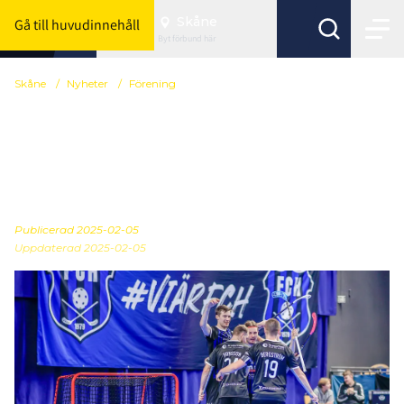
Skåne
Gå till huvudinnehåll
Byt förbund här
Skåne
/
Nyheter
/
Förening
Inbjudan: Se SSL helt
gratis när publikrekordet
ska slås
Publicerad
2025-02-05
Uppdaterad 2025-02-05