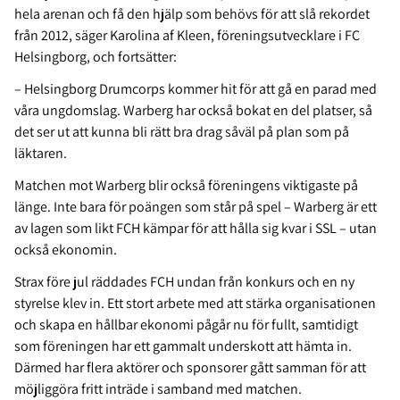
hela arenan och få den hjälp som behövs för att slå rekordet
från 2012, säger Karolina af Kleen, föreningsutvecklare i FC
Helsingborg, och fortsätter:
– Helsingborg Drumcorps kommer hit för att gå en parad med
våra ungdomslag. Warberg har också bokat en del platser, så
det ser ut att kunna bli rätt bra drag såväl på plan som på
läktaren.
Matchen mot Warberg blir också föreningens viktigaste på
länge. Inte bara för poängen som står på spel – Warberg är ett
av lagen som likt FCH kämpar för att hålla sig kvar i SSL – utan
också ekonomin.
Strax före jul räddades FCH undan från konkurs och en ny
styrelse klev in. Ett stort arbete med att stärka organisationen
och skapa en hållbar ekonomi pågår nu för fullt, samtidigt
som föreningen har ett gammalt underskott att hämta in.
Därmed har flera aktörer och sponsorer gått samman för att
möjliggöra fritt inträde i samband med matchen.