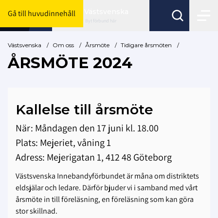
Västsvenska
Gå till huvudinnehåll
Byt förbund här
Västsvenska
/
Om oss
/
Årsmöte
/
Tidigare årsmöten
/
ÅRSMÖTE 2024
Kallelse till årsmöte
När: Måndagen den 17 juni kl. 18.00
Plats: Mejeriet, våning 1
Adress: Mejerigatan 1, 412 48 Göteborg
Västsvenska Innebandyförbundet är måna om distriktets
eldsjälar och ledare. Därför bjuder vi i samband med vårt
årsmöte in till föreläsning, en föreläsning som kan göra
stor skillnad.