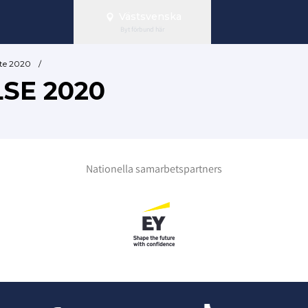
Västsvenska
Byt förbund här
te 2020
/
SE 2020
Nationella samarbetspartners