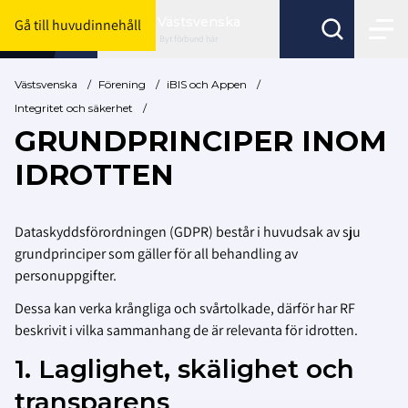
Västsvenska
Gå till huvudinnehåll
Byt förbund här
Västsvenska
/
Förening
/
iBIS och Appen
/
Integritet och säkerhet
/
GRUNDPRINCIPER INOM
IDROTTEN
Dataskyddsförordningen (GDPR) består i huvudsak av sju
grundprinciper som gäller för all behandling av
personuppgifter.
Dessa kan verka krångliga och svårtolkade, därför har RF
beskrivit i vilka sammanhang de är relevanta för idrotten.
1. Laglighet, skälighet och
transparens