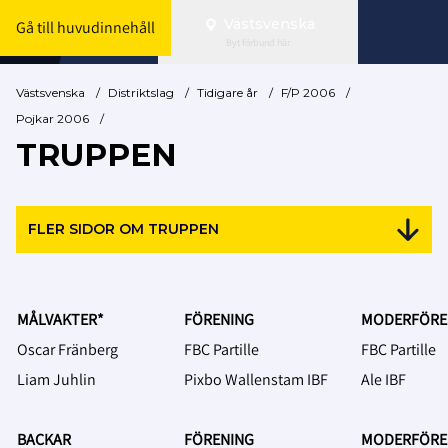
Västsvenska
Gå till huvudinnehåll
Byt förbund här
Västsvenska
/
Distriktslag
/
Tidigare år
/
F/P 2006
/
Pojkar 2006
/
TRUPPEN
FLER SIDOR OM TRUPPEN
MÅLVAKTER*
FÖRENING
MODERFÖRE
Oscar Fränberg
FBC Partille
FBC Partille
Liam Juhlin
Pixbo Wallenstam IBF
Ale IBF
BACKAR
FÖRENING
MODERFÖRE