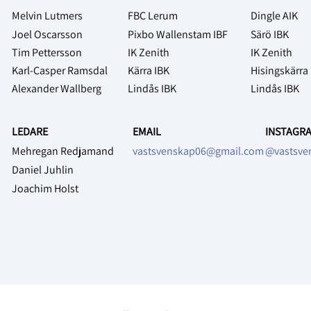
Melvin Lutmers
FBC Lerum
Dingle AIK
Joel Oscarsson
Pixbo Wallenstam IBF
Särö IBK
Tim Pettersson
IK Zenith
IK Zenith
Karl-Casper Ramsdal
Kärra IBK
Hisingskärra
Alexander Wallberg
Lindås IBK
Lindås IBK
LEDARE
EMAIL
INSTAGRA
Mehregan Redjamand
vastsvenskap06@gmail.com
@vastsve
Daniel Juhlin
Joachim Holst