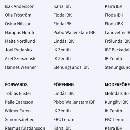
Isak Andersson
Kärra IBK
Kärra IBK
Olle Fröström
Floda IBK
Floda IBK
Oskar Nilsson
Floda IBK
Floda IBK
Hampus Nordh
Pixbo Wallenstam IBF
Landvetter I
Malte Nordlund
Lindås IBK
Frölunda IBK
Joel Rudanko
IK Zenith
IBF Backada
Axel Szerszenski
IK Zenith
IK Zenith
Hannes Wenner
Stenungsunds IBK
Stenungsund
FORWARDS
FÖRENING
MODERFÖRE
Tobias Blixter
Lindås IBK
Mölndals IBF
Pelle Enarsson
Pixbo Wallenstam IBF
Kungälv IBK
Wilmer Eurén
IK Zenith
IK Zenith
Simon Kårehed
FBC Lerum
FBC Lerum
Rasmus Kristiansson
Kärra IBK
Kärra IBK