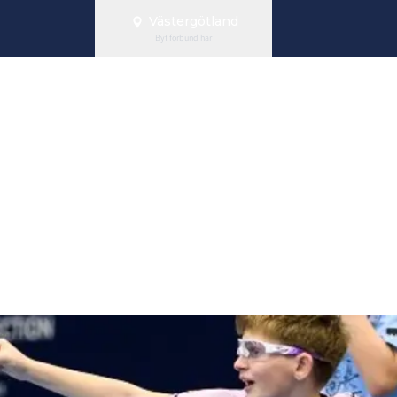
Västergötland
Byt förbund här
lingsdagar på 
a 2008-2011