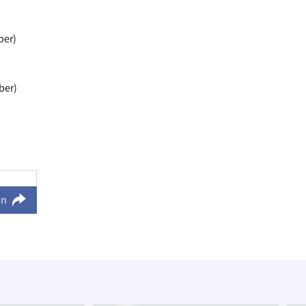
ber)
ber)
ln