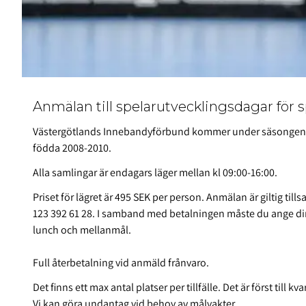
Anmälan till spelarutvecklingsdagar för 
Västergötlands Innebandyförbund kommer under säsongen 2
födda 2008-2010.
Alla samlingar är endagars läger mellan kl 09:00-16:00.
Priset för lägret är 495 SEK per person. Anmälan är giltig t
123 392 61 28. I samband med betalningen måste du ange din
lunch och mellanmål.
Full återbetalning vid anmäld frånvaro.
Det finns ett max antal platser per tillfälle. Det är först till kv
Vi kan göra undantag vid behov av målvakter.