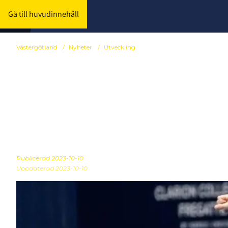
Gå till huvudinnehåll
Västergötland
/
Nyheter
/
Utveckling
Spelarutveck
spelare född
Publicerad
2023-10-10
Uppdaterad 2023-10-10