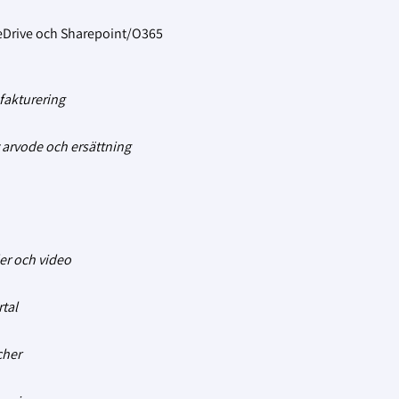
eDrive och Sharepoint/O365
fakturering
 arvode och ersättning
der och video
tal
cher