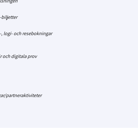
ssningen
iljetter
, logi- och resebokningar
r och digitala prov
ar/partneraktiviteter