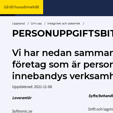
Gå till huvudinnehåll
Uppland
/
Om oss
/
Integritet och säkerhet
/
PERSONUPPGIFTSBI
Vi har nedan sammans
företag som är perso
innebandys verksamh
Uppdaterad: 2021-11-08
Syfte/behandl
Leverantör
Drift och lagri
Softronic.se