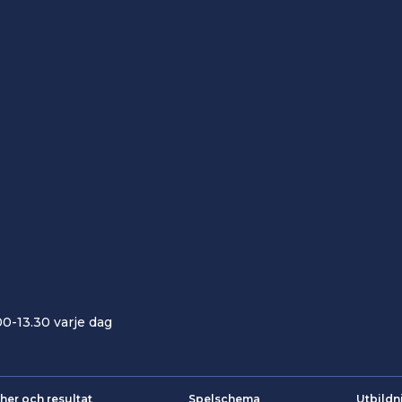
00-13.30 varje dag
her och resultat
Spelschema
Utbildn