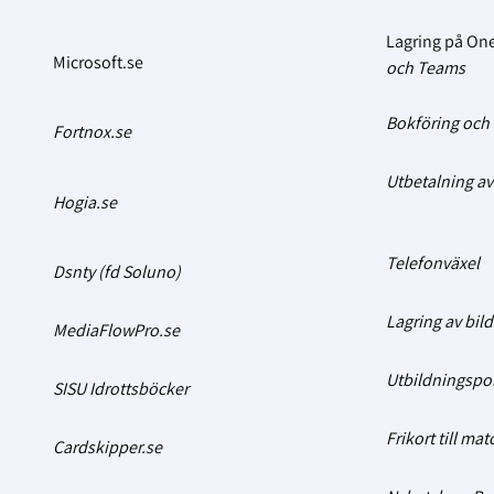
Lagring på On
Microsoft.se
och Teams
Bokföring och 
Fortnox.se
Utbetalning av
Hogia.se
Telefonväxel
Dsnty (fd Soluno)
Lagring av bil
MediaFlowPro.se
Utbildningspor
SISU Idrottsböcker
Frikort till mat
Cardskipper.se