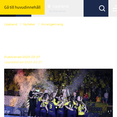
Uppland
Gå till huvudinnehåll
Byt förbund här
Uppland
/
Nyheter
/
Arrangemang
Spelschema klart för
Säsongsavslutningen
Publicerad
2023-03-27
Uppdaterad 2023-03-27