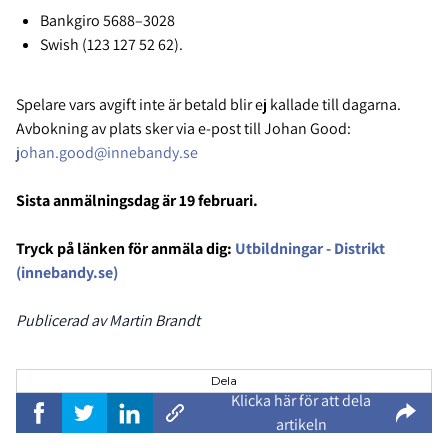
Bankgiro 5688–3028
Swish (123 127 52 62).
Spelare vars avgift inte är betald blir ej kallade till dagarna.
Avbokning av plats sker via e-post till Johan Good:
johan.good@innebandy.se
Sista anmälningsdag är 19 februari.
Tryck på länken för anmäla dig:
Utbildningar - Distrikt
(innebandy.se)
Publicerad av Martin Brandt
Dela
Klicka här för att dela
artikeln