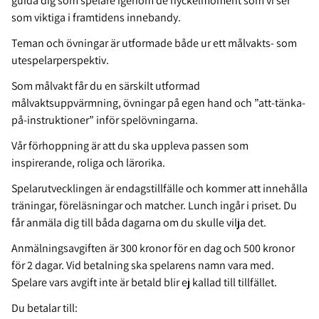
guida dig som spelare igenom de nyckelmoment som vi ser
som viktiga i framtidens innebandy.
Teman och övningar är utformade både ur ett målvakts- som
utespelarperspektiv.
Som målvakt får du en särskilt utformad
målvaktsuppvärmning, övningar på egen hand och ”att-tänka-
på-instruktioner” inför spelövningarna.
Vår förhoppning är att du ska uppleva passen som
inspirerande, roliga och lärorika.
Spelarutvecklingen är endagstillfälle och kommer att innehålla
träningar, föreläsningar och matcher. Lunch ingår i priset. Du
får anmäla dig till båda dagarna om du skulle vilja det.
Anmälningsavgiften är 300 kronor för en dag och 500 kronor
för 2 dagar. Vid betalning ska spelarens namn vara med.
Spelare vars avgift inte är betald blir ej kallad till tillfället.
Du betalar till: