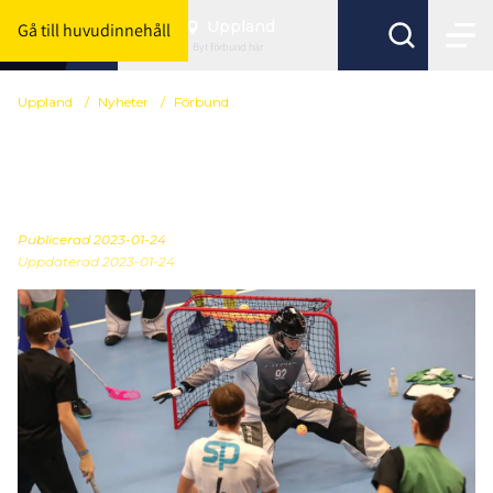
Uppland
Gå till huvudinnehåll
Byt förbund här
Uppland
/
Nyheter
/
Förbund
Spelarutvecklingsdagar i
februari
Publicerad
2023-01-24
Uppdaterad 2023-01-24