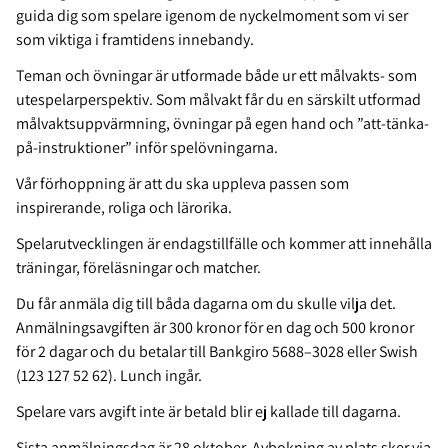
guida dig som spelare igenom de nyckelmoment som vi ser
som viktiga i framtidens innebandy.
Teman och övningar är utformade både ur ett målvakts- som
utespelarperspektiv. Som målvakt får du en särskilt utformad
målvaktsuppvärmning, övningar på egen hand och ”att-tänka-
på-instruktioner” inför spelövningarna.
Vår förhoppning är att du ska uppleva passen som
inspirerande, roliga och lärorika.
Spelarutvecklingen är endagstillfälle och kommer att innehålla
träningar, föreläsningar och matcher.
Du får anmäla dig till båda dagarna om du skulle vilja det.
Anmälningsavgiften är 300 kronor för en dag och 500 kronor
för 2 dagar och du betalar till Bankgiro 5688–3028 eller Swish
(123 127 52 62). Lunch ingår.
Spelare vars avgift inte är betald blir ej kallade till dagarna.
Sista anmälningsdag är 28 oktober. Avbokning av plats sker via