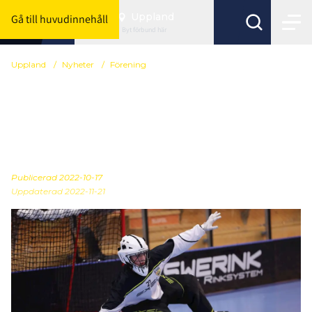
Uppland
Gå till huvudinnehåll
Byt förbund här
Uppland
/
Nyheter
/
Förening
Spelarutvecklingsdagar
för spelare födda 2007 &
2008 på höstlovet
Publicerad
2022-10-17
Uppdaterad 2022-11-21