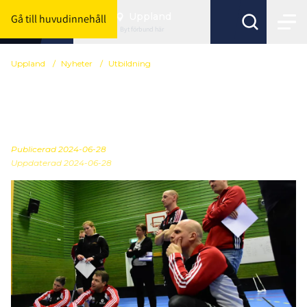
Uppland
Gå till huvudinnehåll
Byt förbund här
Uppland
/
Nyheter
/
Utbildning
Nu är anmälan öppnad
till höstens utbildningar
Publicerad
2024-06-28
Uppdaterad 2024-06-28