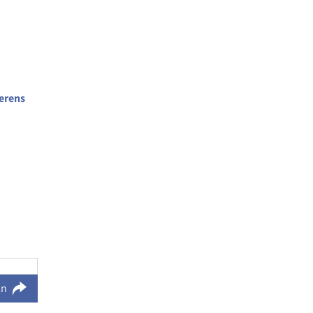
erens
ln