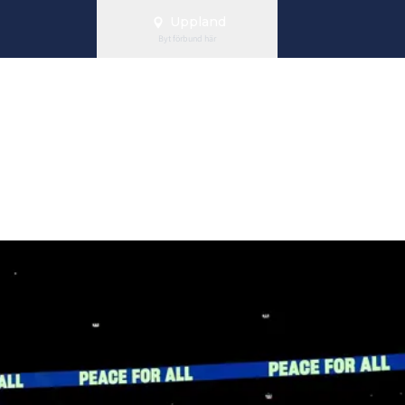
Uppland
Byt förbund här
.U.D:s utveckl