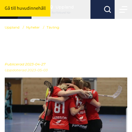
Uppland
Gå till huvudinnehåll
Byt förbund här
Uppland
/
Nyheter
/
Tävling
Inbjudan till seriespel
2023/2024
Publicerad
2023-04-27
Uppdaterad 2023-05-03