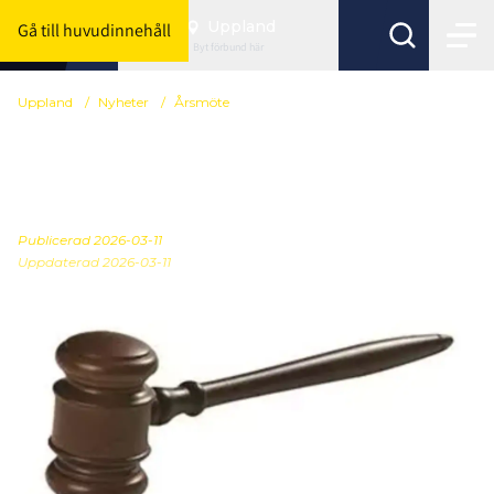
Uppland
Gå till huvudinnehåll
Byt förbund här
Uppland
/
Nyheter
/
Årsmöte
Årsmöte Upplands
Innebandyförbund 2026
Publicerad
2026-03-11
Uppdaterad 2026-03-11