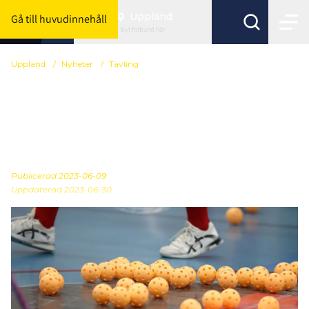
Uppland
Gå till huvudinnehåll
Byt förbund här
Uppland
/
Nyheter
/
Tävling
475 lag anmälda till
nästa säsong. Nu är
serieindelningen spikad!
Publicerad
2023-06-09
Uppdaterad 2023-06-30