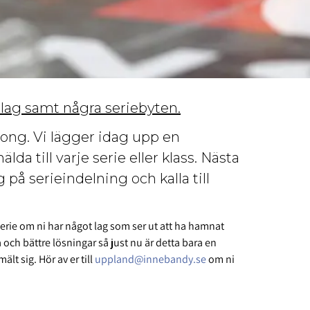
 lag samt några seriebyten.
äsong. Vi lägger idag upp en
a till varje serie eller klass. Nästa
på serieindelning och kalla till
serie om ni har något lag som ser ut att ha hamnat
a och bättre lösningar så just nu är detta bara en
t sig. Hör av er till
uppland@innebandy.se
om ni