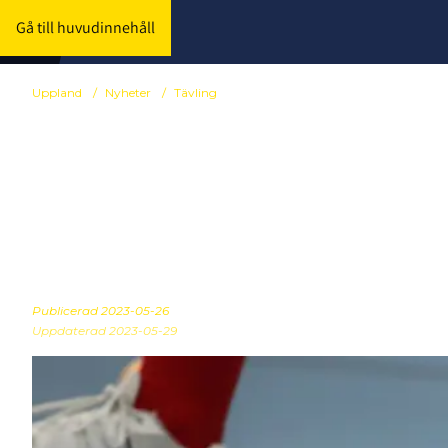
Gå till huvudinnehåll
Uppland
/
Nyheter
/
Tävling
473 uppländs
seriespel 20
Publicerad
2023-05-26
Uppdaterad 2023-05-29