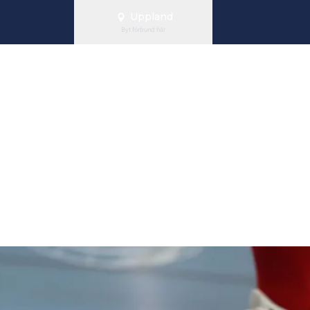
Uppland
Byt förbund här
ka lag anmälda
23/2024