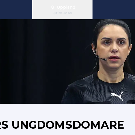
Uppland
Byt förbund här
RS UNGDOMSDOMARE