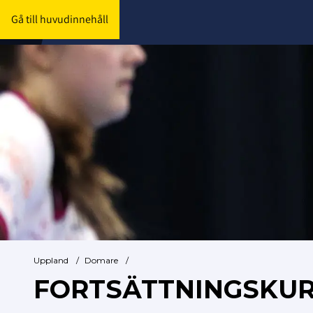
Gå till huvudinnehåll
Uppland
/
Domare
/
FORTSÄTTNINGSKU