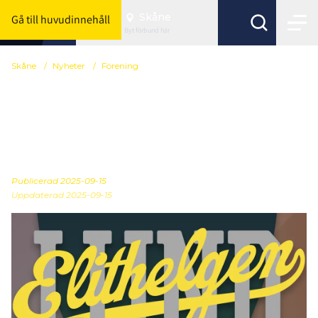
Skåne
Gå till huvudinnehåll
Byt förbund här
Skåne
/
Nyheter
/
Förening
Snart dags för Elithelgen
i Lund – anmäl din
förening här!
Publicerad
2025-09-15
Uppdaterad 2025-09-15