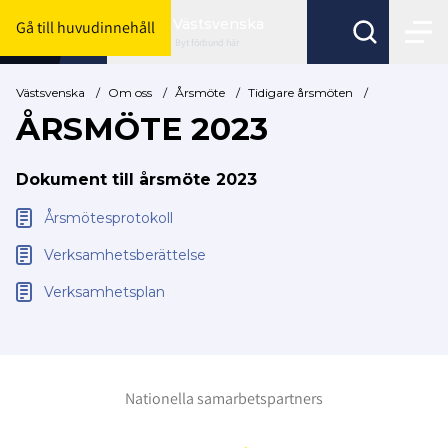
Västsvenska
Gå till huvudinnehåll
Byt förbund här
Västsvenska
/
Om oss
/
Årsmöte
/
Tidigare årsmöten
/
ÅRSMÖTE 2023
Dokument till årsmöte 2023
Årsmötesprotokoll
Verksamhetsberättelse
Verksamhetsplan
Nationella samarbetspartners