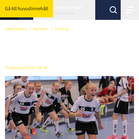
Västsvenska
Gå till huvudinnehåll
Byt förbund här
Västsvenska
/
Nyheter
/
Tävling
Ranking på röd och
mörkröd nivå är klar
Publicerad
2024-08-16